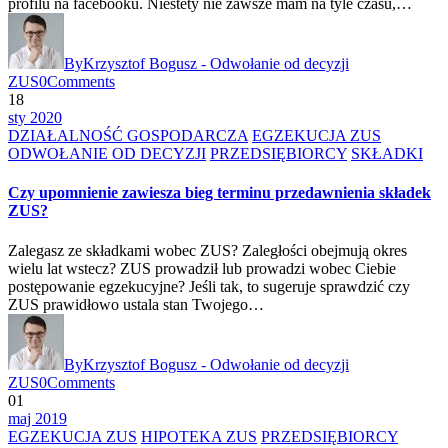
profilu na facebooku. Niestety nie zawsze mam na tyle czasu,…
By
Krzysztof Bogusz - Odwołanie od decyzji
ZUS
0
Comments
18
sty 2020
DZIAŁALNOŚĆ GOSPODARCZA
EGZEKUCJA ZUS
ODWOŁANIE OD DECYZJI
PRZEDSIĘBIORCY
SKŁADKI
Czy upomnienie zawiesza bieg terminu przedawnienia składek
ZUS?
Zalegasz ze składkami wobec ZUS? Zaległości obejmują okres
wielu lat wstecz? ZUS prowadził lub prowadzi wobec Ciebie
postępowanie egzekucyjne? Jeśli tak, to sugeruje sprawdzić czy
ZUS prawidłowo ustala stan Twojego…
By
Krzysztof Bogusz - Odwołanie od decyzji
ZUS
0
Comments
01
maj 2019
EGZEKUCJA ZUS
HIPOTEKA ZUS
PRZEDSIĘBIORCY