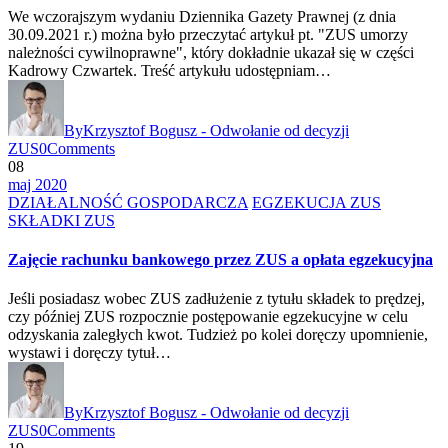
We wczorajszym wydaniu Dziennika Gazety Prawnej (z dnia
30.09.2021 r.) można było przeczytać artykuł pt. "ZUS umorzy
należności cywilnoprawne", który dokładnie ukazał się w części
Kadrowy Czwartek. Treść artykułu udostępniam…
By
Krzysztof Bogusz - Odwołanie od decyzji
ZUS
0
Comments
08
maj 2020
DZIAŁALNOŚĆ GOSPODARCZA
EGZEKUCJA ZUS
SKŁADKI ZUS
Zajęcie rachunku bankowego przez ZUS a opłata egzekucyjna
Jeśli posiadasz wobec ZUS zadłużenie z tytułu składek to prędzej,
czy później ZUS rozpocznie postępowanie egzekucyjne w celu
odzyskania zaległych kwot. Tudzież po kolei doręczy upomnienie,
wystawi i doręczy tytuł…
By
Krzysztof Bogusz - Odwołanie od decyzji
ZUS
0
Comments