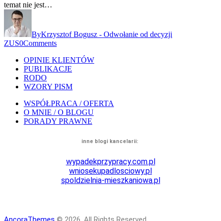
temat nie jest…
By
Krzysztof Bogusz - Odwołanie od decyzji
ZUS
0
Comments
OPINIE KLIENTÓW
PUBLIKACJE
RODO
WZORY PISM
WSPÓŁPRACA / OFERTA
O MNIE / O BLOGU
PORADY PRAWNE
inne blogi kancelarii:
wypadekprzypracy.
com.pl
wniosekupadlosciowy.
pl
spoldzielnia-mieszkaniowa.pl
AncoraThemes
© 2026. All Rights Reserved.