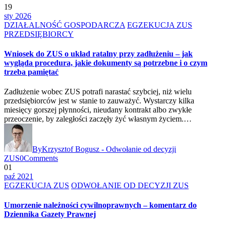
19
sty 2026
DZIAŁALNOŚĆ GOSPODARCZA
EGZEKUCJA ZUS
PRZEDSIĘBIORCY
Wniosek do ZUS o układ ratalny przy zadłużeniu – jak
wygląda procedura, jakie dokumenty są potrzebne i o czym
trzeba pamiętać
Zadłużenie wobec ZUS potrafi narastać szybciej, niż wielu
przedsiębiorców jest w stanie to zauważyć. Wystarczy kilka
miesięcy gorszej płynności, nieudany kontrakt albo zwykłe
przeoczenie, by zaległości zaczęły żyć własnym życiem.…
By
Krzysztof Bogusz - Odwołanie od decyzji
ZUS
0
Comments
01
paź 2021
EGZEKUCJA ZUS
ODWOŁANIE OD DECYZJI ZUS
Umorzenie należności cywilnoprawnych – komentarz do
Dziennika Gazety Prawnej