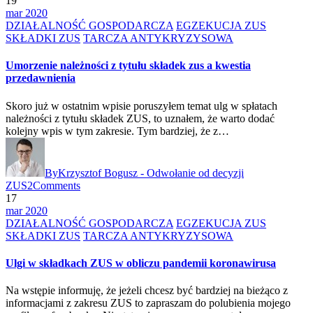
19
mar 2020
DZIAŁALNOŚĆ GOSPODARCZA
EGZEKUCJA ZUS
SKŁADKI ZUS
TARCZA ANTYKRYZYSOWA
Umorzenie należności z tytułu składek zus a kwestia
przedawnienia
Skoro już w ostatnim wpisie poruszyłem temat ulg w spłatach
należności z tytułu składek ZUS, to uznałem, że warto dodać
kolejny wpis w tym zakresie. Tym bardziej, że z…
By
Krzysztof Bogusz - Odwołanie od decyzji
ZUS
2
Comments
17
mar 2020
DZIAŁALNOŚĆ GOSPODARCZA
EGZEKUCJA ZUS
SKŁADKI ZUS
TARCZA ANTYKRYZYSOWA
Ulgi w składkach ZUS w obliczu pandemii koronawirusa
Na wstępie informuję, że jeżeli chcesz być bardziej na bieżąco z
informacjami z zakresu ZUS to zapraszam do polubienia mojego