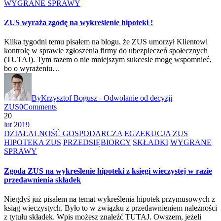
WYGRANE SPRAWY
ZUS wyraża zgodę na wykreślenie hipoteki !
Kilka tygodni temu pisałem na blogu, że ZUS umorzył Klientowi
kontrolę w sprawie zgłoszenia firmy do ubezpieczeń społecznych
(TUTAJ). Tym razem o nie mniejszym sukcesie mogę wspomnieć,
bo o wyrażeniu…
By
Krzysztof Bogusz - Odwołanie od decyzji
ZUS
0
Comments
20
lut 2019
DZIAŁALNOŚĆ GOSPODARCZA
EGZEKUCJA ZUS
HIPOTEKA ZUS
PRZEDSIĘBIORCY
SKŁADKI
WYGRANE
SPRAWY
Zgoda ZUS na wykreślenie hipoteki z księgi wieczystej w razie
przedawnienia składek
Niegdyś już pisałem na temat wykreślenia hipotek przymusowych z
ksiąg wieczystych. Było to w związku z przedawnieniem należności
z tytułu składek. Wpis możesz znaleźć TUTAJ. Owszem, jeżeli