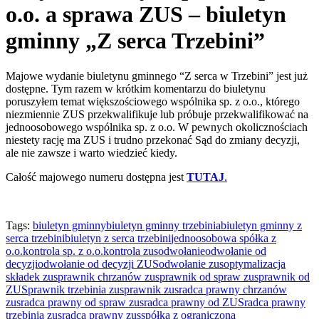
o.o. a sprawa ZUS – biuletyn
gminny „Z serca Trzebini”
Majowe wydanie biuletynu gminnego “Z serca w Trzebini” jest już
dostępne. Tym razem w krótkim komentarzu do biuletynu
poruszyłem temat większościowego wspólnika sp. z o.o., którego
niezmiennie ZUS przekwalifikuje lub próbuje przekwalifikować na
jednoosobowego wspólnika sp. z o.o. W pewnych okolicznościach
niestety rację ma ZUS i trudno przekonać Sąd do zmiany decyzji,
ale nie zawsze i warto wiedzieć kiedy.
Całość majowego numeru dostępna jest
TUTAJ
.
Tags:
biuletyn gminny
biuletyn gminny trzebinia
biuletyn gminny z
serca trzebini
biuletyn z serca trzebini
jednoosobowa spółka z
o.o.
kontrola sp. z o.o.
kontrola zus
odwołanie
odwołanie od
decyzji
odwołanie od decyzji ZUS
odwołanie zus
optymalizacja
składek zus
prawnik chrzanów zus
prawnik od spraw zus
prawnik od
ZUS
prawnik trzebinia zus
prawnik zus
radca prawny chrzanów
zus
radca prawny od spraw zus
radca prawny od ZUS
radca prawny
trzebinia zus
radca prawny zus
spółka z ograniczoną