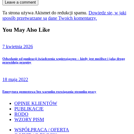
Ta strona używa Akismet do redukcji spamu.
Dowiedz się, w jaki
sposób przetwarzane są dane Twoich komentarzy.
You May Also Like
7 kwietnia 2026
Odwołanie od punktacji świadczenia wspierającego – kiedy jest możliwe i jaką drogę
przewidują przepisy
18 maja 2022
Emerytura pomostowa bez warunku rozwiązania stosunku pracy
OPINIE KLIENTÓW
PUBLIKACJE
RODO
WZORY PISM
WSPÓŁPRACA / OFERTA