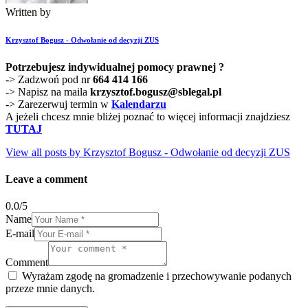
Written by
Krzysztof Bogusz - Odwołanie od decyzji ZUS
Potrzebujesz indywidualnej pomocy prawnej ?
-> Zadzwoń pod nr
664 414 166
-> Napisz na maila
krzysztof.bogusz@sblegal.pl
-> Zarezerwuj termin w
Kalendarzu
A jeżeli chcesz mnie bliżej poznać to więcej informacji znajdziesz
TUTAJ
View all posts by
Krzysztof Bogusz - Odwołanie od decyzji ZUS
Leave a comment
0.0
/
5
Name
E-mail
Comment
Wyrażam zgodę na gromadzenie i przechowywanie podanych
przeze mnie danych.