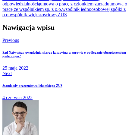
odpowiedzialnością
umowa o pracę z członkiem zarządu
umowa o
pracę ze wspólnikiem sp. z o.o.
wspólnik jednoosobowej spółki z
o.o.
wspólnik większościowy
ZUS
Nawigacja wpisu
Previous
Sąd Najwyższy uwzględnia skargę kasacyjną w sprawie o podleganie ubezpieczeniom
społecznym !
25 maja 2022
Next
Standardy orzecznictwa lekarskiego ZUS
4 czerwca 2022