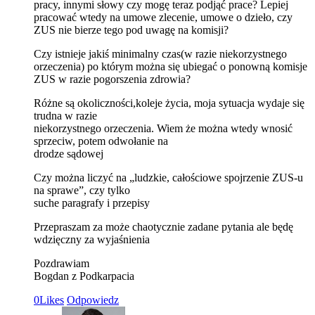
pracy, innymi słowy czy mogę teraz podjąć prace? Lepiej
pracować wtedy na umowe zlecenie, umowe o dzieło, czy
ZUS nie bierze tego pod uwagę na komisji?
Czy istnieje jakiś minimalny czas(w razie niekorzystnego
orzeczenia) po którym można się ubiegać o ponowną komisje
ZUS w razie pogorszenia zdrowia?
Różne są okoliczności,koleje życia, moja sytuacja wydaje się
trudna w razie
niekorzystnego orzeczenia. Wiem że można wtedy wnosić
sprzeciw, potem odwołanie na
drodze sądowej
Czy można liczyć na „ludzkie, całościowe spojrzenie ZUS-u
na sprawe”, czy tylko
suche paragrafy i przepisy
Przepraszam za może chaotycznie zadane pytania ale będę
wdzięczny za wyjaśnienia
Pozdrawiam
Bogdan z Podkarpacia
0
Likes
Odpowiedz