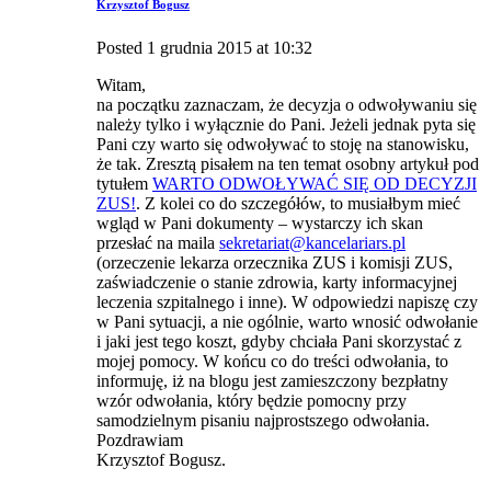
Krzysztof Bogusz
Posted
1 grudnia 2015
at
10:32
Witam,
na początku zaznaczam, że decyzja o odwoływaniu się
należy tylko i wyłącznie do Pani. Jeżeli jednak pyta się
Pani czy warto się odwoływać to stoję na stanowisku,
że tak. Zresztą pisałem na ten temat osobny artykuł pod
tytułem
WARTO ODWOŁYWAĆ SIĘ OD DECYZJI
ZUS!
. Z kolei co do szczegółów, to musiałbym mieć
wgląd w Pani dokumenty – wystarczy ich skan
przesłać na maila
sekretariat@kancelariars.pl
(orzeczenie lekarza orzecznika ZUS i komisji ZUS,
zaświadczenie o stanie zdrowia, karty informacyjnej
leczenia szpitalnego i inne). W odpowiedzi napiszę czy
w Pani sytuacji, a nie ogólnie, warto wnosić odwołanie
i jaki jest tego koszt, gdyby chciała Pani skorzystać z
mojej pomocy. W końcu co do treści odwołania, to
informuję, iż na blogu jest zamieszczony bezpłatny
wzór odwołania, który będzie pomocny przy
samodzielnym pisaniu najprostszego odwołania.
Pozdrawiam
Krzysztof Bogusz.