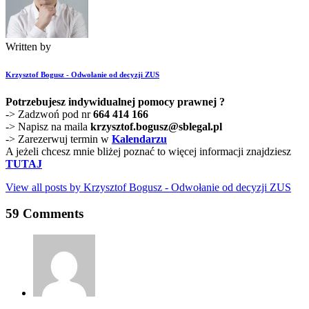
Written by
Krzysztof Bogusz - Odwołanie od decyzji ZUS
Potrzebujesz indywidualnej pomocy prawnej ?
-> Zadzwoń pod nr
664 414 166
-> Napisz na maila
krzysztof.bogusz@sblegal.pl
-> Zarezerwuj termin w
Kalendarzu
A jeżeli chcesz mnie bliżej poznać to więcej informacji znajdziesz
TUTAJ
View all posts by
Krzysztof Bogusz - Odwołanie od decyzji ZUS
59 Comments