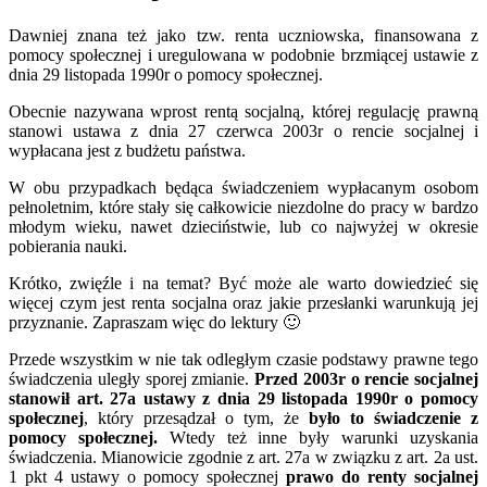
Dawniej znana też jako tzw. renta uczniowska, finansowana z
pomocy społecznej i uregulowana w podobnie brzmiącej ustawie z
dnia 29 listopada 1990r o pomocy społecznej.
Obecnie nazywana wprost rentą socjalną, której regulację prawną
stanowi ustawa z dnia 27 czerwca 2003r o rencie socjalnej i
wypłacana jest z budżetu państwa.
W obu przypadkach będąca świadczeniem wypłacanym osobom
pełnoletnim, które stały się całkowicie niezdolne do pracy w bardzo
młodym wieku, nawet dzieciństwie, lub co najwyżej w okresie
pobierania nauki.
Krótko, zwięźle i na temat? Być może ale warto dowiedzieć się
więcej czym jest renta socjalna oraz jakie przesłanki warunkują jej
przyznanie. Zapraszam więc do lektury 🙂
Przede wszystkim w nie tak odległym czasie podstawy prawne tego
świadczenia uległy sporej zmianie.
Przed 2003r o rencie socjalnej
stanowił art. 27a ustawy z dnia 29 listopada 1990r o pomocy
społecznej
, który przesądzał o tym, że
było to świadczenie z
pomocy społecznej.
Wtedy też inne były warunki uzyskania
świadczenia. Mianowicie zgodnie z art. 27a w związku z art. 2a ust.
1 pkt 4 ustawy o pomocy społecznej
prawo do renty socjalnej