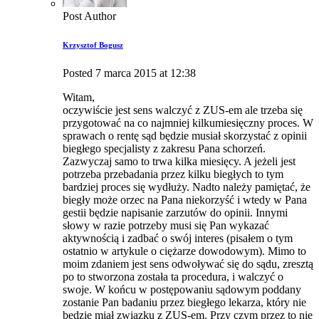
Post Author
Krzysztof Bogusz
Posted
7 marca 2015
at
12:38
Witam,
oczywiście jest sens walczyć z ZUS-em ale trzeba się
przygotować na co najmniej kilkumiesięczny proces. W
sprawach o rentę sąd będzie musiał skorzystać z opinii
biegłego specjalisty z zakresu Pana schorzeń.
Zazwyczaj samo to trwa kilka miesięcy. A jeżeli jest
potrzeba przebadania przez kilku biegłych to tym
bardziej proces się wydłuży. Nadto należy pamiętać, że
biegły może orzec na Pana niekorzyść i wtedy w Pana
gestii będzie napisanie zarzutów do opinii. Innymi
słowy w razie potrzeby musi się Pan wykazać
aktywnością i zadbać o swój interes (pisałem o tym
ostatnio w artykule o ciężarze dowodowym). Mimo to
moim zdaniem jest sens odwoływać się do sądu, zresztą
po to stworzona została ta procedura, i walczyć o
swoje. W końcu w postępowaniu sądowym poddany
zostanie Pan badaniu przez biegłego lekarza, który nie
będzie miał związku z ZUS-em. Przy czym przez to nie