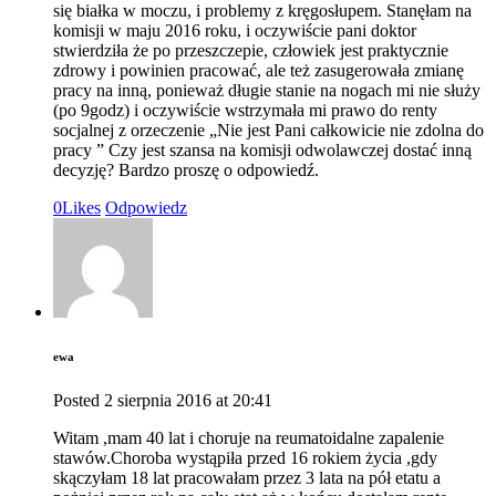
się białka w moczu, i problemy z kręgosłupem. Stanęłam na
komisji w maju 2016 roku, i oczywiście pani doktor
stwierdziła że po przeszczepie, człowiek jest praktycznie
zdrowy i powinien pracować, ale też zasugerowała zmianę
pracy na inną, ponieważ długie stanie na nogach mi nie służy
(po 9godz) i oczywiście wstrzymała mi prawo do renty
socjalnej z orzeczenie „Nie jest Pani całkowicie nie zdolna do
pracy ” Czy jest szansa na komisji odwolawczej dostać inną
decyzję? Bardzo proszę o odpowiedź.
0
Likes
Odpowiedz
ewa
Posted
2 sierpnia 2016
at
20:41
Witam ,mam 40 lat i choruje na reumatoidalne zapalenie
stawów.Choroba wystąpiła przed 16 rokiem życia ,gdy
skączyłam 18 lat pracowałam przez 3 lata na pół etatu a