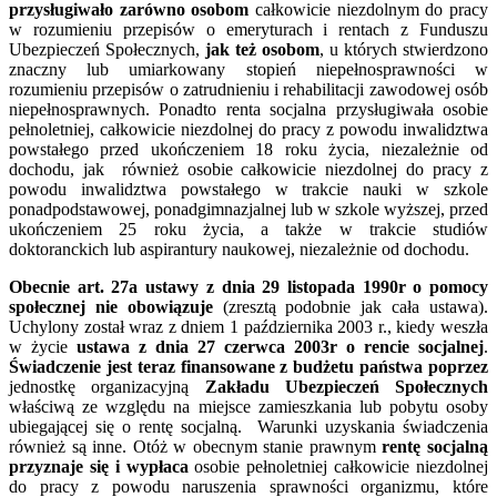
przysługiwało zarówno
osobom
całkowicie niezdolnym do pracy
w rozumieniu przepisów o emeryturach i rentach z Funduszu
Ubezpieczeń Społecznych,
jak też osobom
, u których stwierdzono
znaczny lub umiarkowany stopień niepełnosprawności w
rozumieniu przepisów o zatrudnieniu i rehabilitacji zawodowej osób
niepełnosprawnych. Ponadto renta socjalna przysługiwała osobie
pełnoletniej, całkowicie niezdolnej do pracy z powodu inwalidztwa
powstałego przed ukończeniem 18 roku życia, niezależnie od
dochodu, jak również osobie całkowicie niezdolnej do pracy z
powodu inwalidztwa powstałego w trakcie nauki w szkole
ponadpodstawowej, ponadgimnazjalnej lub w szkole wyższej, przed
ukończeniem 25 roku życia, a także w trakcie studiów
doktoranckich lub aspirantury naukowej, niezależnie od dochodu.
Obecnie art. 27a
ustawy z dnia 29 listopada 1990r o pomocy
społecznej nie obowiązuje
(zresztą podobnie jak cała ustawa).
Uchylony został wraz z dniem 1 października 2003 r., kiedy weszła
w życie
ustawa z dnia 27 czerwca 2003r o rencie socjalnej
.
Świadczenie jest teraz finansowane z budżetu państwa poprzez
jednostkę organizacyjną
Zakładu Ubezpieczeń Społecznych
właściwą ze względu na miejsce zamieszkania lub pobytu osoby
ubiegającej się o rentę socjalną. Warunki uzyskania świadczenia
również są inne. Otóż w obecnym stanie prawnym
rentę socjalną
przyznaje się i wypłaca
osobie pełnoletniej całkowicie niezdolnej
do pracy z powodu naruszenia sprawności organizmu, które