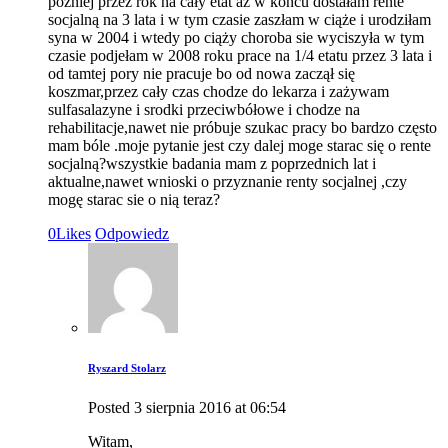
pożniej przez rok na cały etat aż w końcu dostałam rente
socjalną na 3 lata i w tym czasie zaszłam w ciąże i urodziłam
syna w 2004 i wtedy po ciąży choroba sie wyciszyła w tym
czasie podjełam w 2008 roku prace na 1/4 etatu przez 3 lata i
od tamtej pory nie pracuje bo od nowa zaczął się
koszmar,przez cały czas chodze do lekarza i zażywam
sulfasalazyne i srodki przeciwbółowe i chodze na
rehabilitacje,nawet nie próbuje szukac pracy bo bardzo często
mam bóle .moje pytanie jest czy dalej moge starac się o rente
socjalną?wszystkie badania mam z poprzednich lat i
aktualne,nawet wnioski o przyznanie renty socjalnej ,czy
mogę starac sie o nią teraz?
0
Likes
Odpowiedz
Ryszard Stolarz
Posted
3 sierpnia 2016
at
06:54
Witam,