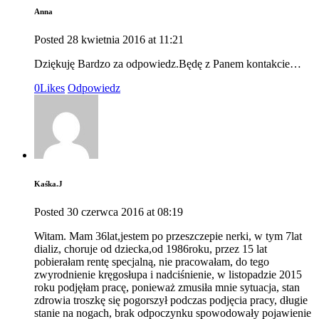
Anna
Posted
28 kwietnia 2016
at
11:21
Dziękuję Bardzo za odpowiedz.Będę z Panem kontakcie…
0
Likes
Odpowiedz
Kaśka.J
Posted
30 czerwca 2016
at
08:19
Witam. Mam 36lat,jestem po przeszczepie nerki, w tym 7lat
dializ, choruje od dziecka,od 1986roku, przez 15 lat
pobierałam rentę specjalną, nie pracowałam, do tego
zwyrodnienie kręgosłupa i nadciśnienie, w listopadzie 2015
roku podjęłam pracę, ponieważ zmusiła mnie sytuacja, stan
zdrowia troszkę się pogorszył podczas podjęcia pracy, długie
stanie na nogach, brak odpoczynku spowodowały pojawienie