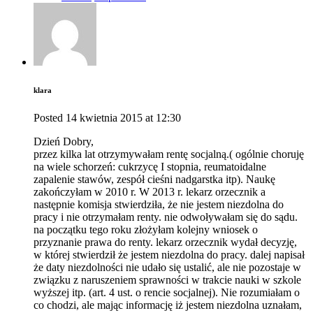
klara
Posted
14 kwietnia 2015
at
12:30
Dzień Dobry,
przez kilka lat otrzymywałam rentę socjalną.( ogólnie choruję
na wiele schorzeń: cukrzycę I stopnia, reumatoidalne
zapalenie stawów, zespół cieśni nadgarstka itp). Naukę
zakończyłam w 2010 r. W 2013 r. lekarz orzecznik a
następnie komisja stwierdziła, że nie jestem niezdolna do
pracy i nie otrzymałam renty. nie odwoływałam się do sądu.
na początku tego roku złożyłam kolejny wniosek o
przyznanie prawa do renty. lekarz orzecznik wydał decyzję,
w której stwierdził że jestem niezdolna do pracy. dalej napisał
że daty niezdolności nie udało się ustalić, ale nie pozostaje w
związku z naruszeniem sprawności w trakcie nauki w szkole
wyższej itp. (art. 4 ust. o rencie socjalnej). Nie rozumiałam o
co chodzi, ale mając informację iż jestem niezdolna uznałam,