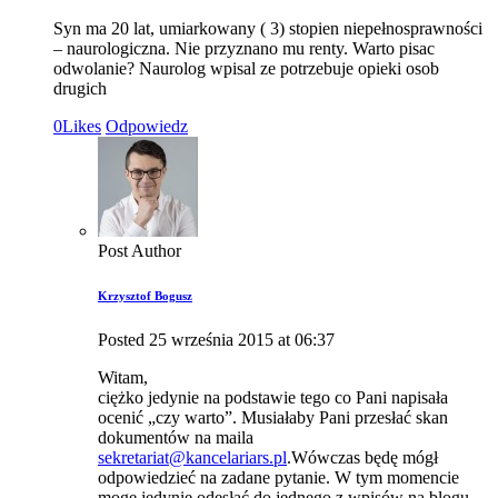
Syn ma 20 lat, umiarkowany ( 3) stopien niepełnosprawności
– naurologiczna. Nie przyznano mu renty. Warto pisac
odwolanie? Naurolog wpisal ze potrzebuje opieki osob
drugich
0
Likes
Odpowiedz
Post Author
Krzysztof Bogusz
Posted
25 września 2015
at
06:37
Witam,
ciężko jedynie na podstawie tego co Pani napisała
ocenić „czy warto”. Musiałaby Pani przesłać skan
dokumentów na maila
sekretariat@kancelariars.pl
.Wówczas będę mógł
odpowiedzieć na zadane pytanie. W tym momencie
mogę jedynie odesłać do jednego z wpisów na blogu,