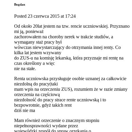
Bogdan
Posted
23 czerwca 2015
at
17:24
Od około 20lat jestem na tzw. rencie uczniowskiej. Przyznano
mi ją, ponieważ
zachorowałem na choroby nerek w trakcie studiów, a
wymagany staż pracy był
wówczas niewystarczający do otrzymania innej renty. Co
kilka lat jestem wzywany
do ZUS-u na komisję lekarską, która przyznaje mi rentę na
czas określony a więc
nie na stałe.
Renta uczniowska przysługuje osobie uznanej za całkowicie
niezdolną do pracy(taki
mam wpis na orzeczeniu ZUS), rozumiem że w razie zmiany
orzeczenia na częściową
niezdolność do pracy strace rente uczniowską i to
bezpowrotnie, gdyż takich rent
dziś nie ma
Mam również orzeczenie o znacznym stopniu
niepełnosprawności wydane przez
wojewódzki zespół do spraw orzekania o