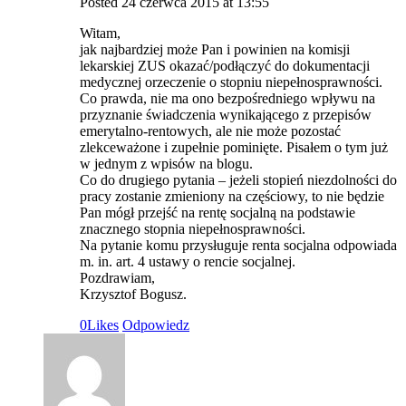
Posted
24 czerwca 2015
at
13:55
Witam,
jak najbardziej może Pan i powinien na komisji
lekarskiej ZUS okazać/podłączyć do dokumentacji
medycznej orzeczenie o stopniu niepełnosprawności.
Co prawda, nie ma ono bezpośredniego wpływu na
przyznanie świadczenia wynikającego z przepisów
emerytalno-rentowych, ale nie może pozostać
zlekceważone i zupełnie pominięte. Pisałem o tym już
w jednym z wpisów na blogu.
Co do drugiego pytania – jeżeli stopień niezdolności do
pracy zostanie zmieniony na częściowy, to nie będzie
Pan mógł przejść na rentę socjalną na podstawie
znacznego stopnia niepełnosprawności.
Na pytanie komu przysługuje renta socjalna odpowiada
m. in. art. 4 ustawy o rencie socjalnej.
Pozdrawiam,
Krzysztof Bogusz.
0
Likes
Odpowiedz