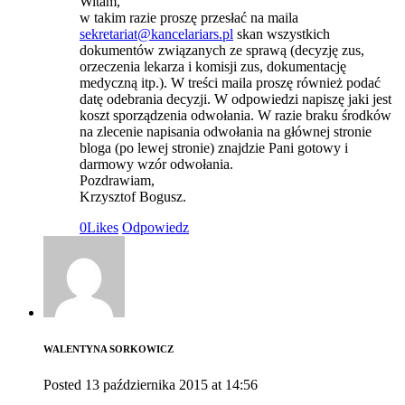
Witam,
w takim razie proszę przesłać na maila
sekretariat@kancelariars.pl
skan wszystkich
dokumentów związanych ze sprawą (decyzję zus,
orzeczenia lekarza i komisji zus, dokumentację
medyczną itp.). W treści maila proszę również podać
datę odebrania decyzji. W odpowiedzi napiszę jaki jest
koszt sporządzenia odwołania. W razie braku środków
na zlecenie napisania odwołania na głównej stronie
bloga (po lewej stronie) znajdzie Pani gotowy i
darmowy wzór odwołania.
Pozdrawiam,
Krzysztof Bogusz.
0
Likes
Odpowiedz
WALENTYNA SORKOWICZ
Posted
13 października 2015
at
14:56