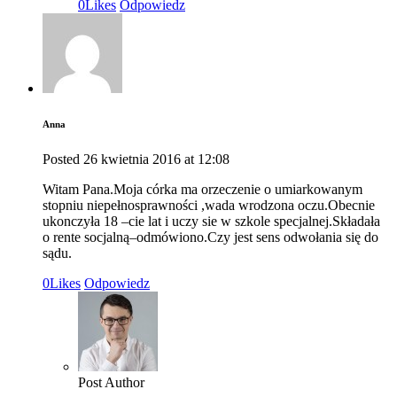
0
Likes
Odpowiedz
Anna
Posted
26 kwietnia 2016
at
12:08
Witam Pana.Moja córka ma orzeczenie o umiarkowanym
stopniu niepełnosprawności ,wada wrodzona oczu.Obecnie
ukonczyła 18 –cie lat i uczy sie w szkole specjalnej.Składała
o rente socjalną–odmówiono.Czy jest sens odwołania się do
sądu.
0
Likes
Odpowiedz
Post Author