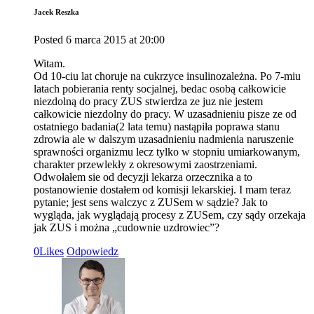
Jacek Reszka
Posted
6 marca 2015
at
20:00
Witam.
Od 10-ciu lat choruje na cukrzyce insulinozależna. Po 7-miu
latach pobierania renty socjalnej, bedac osobą całkowicie
niezdolną do pracy ZUS stwierdza ze juz nie jestem
całkowicie niezdolny do pracy. W uzasadnieniu pisze ze od
ostatniego badania(2 lata temu) nastąpiła poprawa stanu
zdrowia ale w dalszym uzasadnieniu nadmienia naruszenie
sprawności organizmu lecz tylko w stopniu umiarkowanym,
charakter przewlekły z okresowymi zaostrzeniami.
Odwołałem sie od decyzji lekarza orzecznika a to
postanowienie dostałem od komisji lekarskiej. I mam teraz
pytanie; jest sens walczyc z ZUSem w sądzie? Jak to
wygląda, jak wyglądają procesy z ZUSem, czy sądy orzekaja
jak ZUS i można „cudownie uzdrowiec”?
0
Likes
Odpowiedz