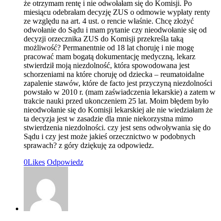
że otrzymam rentę i nie odwołałam się do Komisji. Po
miesiącu odebrałam decyzję ZUS o odmowie wypłaty renty
ze względu na art. 4 ust. o rencie właśnie. Chcę złożyć
odwołanie do Sądu i mam pytanie czy nieodwołanie się od
decyzji orzecznika ZUS do Komisji przekreśla taką
możliwość? Permanentnie od 18 lat choruję i nie mogę
pracować mam bogatą dokumentację medyczną, lekarz
stwierdził moją niezdolność, która spowodowana jest
schorzeniami na które choruję od dziecka – reumatoidalne
zapalenie stawów, które de facto jest przyczyną niezdolności
powstało w 2010 r. (mam zaświadczenia lekarskie) a zatem w
trakcie nauki przed ukonczeniem 25 lat. Moim błędem było
nieodwołanie się do Komisji lekarskiej ale nie wiedziałam że
ta decyzja jest w zasadzie dla mnie niekorzystna mimo
stwierdzenia niezdolności. czy jest sens odwoływania się do
Sądu i czy jest może jakieś orzecznictwo w podobnych
sprawach? z góry dziękuję za odpowiedz.
0
Likes
Odpowiedz