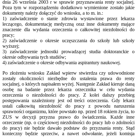
dnia 26 września 2003 r w sprawie przyznawania renty socjalnej.
Poza tym w rozporządzeniu dodatkowo wymienione zostało jakie
dokumenty należy dołączyć do wniosku, a to m. in.:
1) zaświadczenie o stanie zdrowia wystawione przez lekarza
leczącego, dokumentację medyczną oraz inne dokumenty mające
znaczenie dla wydania orzeczenia o całkowitej niezdolności do
pracy;
2) zaświadczenie o okresie uczęszczania do szkoły lub szkoły
wyższej;
3) zaświadczenie jednostki prowadzącej studia doktoranckie o
okresie odbywania tych studiów;
4) zaświadczenie o okresie odbywania aspirantury naukowej.
Po złożeniu wniosku Zakład wpierw stwierdza czy udowodnione
zostały okoliczności niezbędne do ustalenia prawa do renty
socjalnej, o których napisałem wyżej. Następnie Zakład kieruje daną
osobę na badanie przez lekarza orzecznika w celu wydania
orzeczenia o niezdolności do pracy. Z kolei dalszy przebieg
postępowania uzależniony jest od treści orzeczenia. Gdy lekarz
ustali całkowitą niezdolność do pracy z powodu naruszenia
sprawności organizmu, które powstało np. przed 18 rokiem życia, to
ZUS w decyzji przyzna prawo do świadczenia. Każde inne
orzeczenie (np. o częściowej niezdolności do pracy lub o zdolności
do pracy) nie będzie dawało podstaw do przyznania renty. Stąd
konieczny będzie sprzeciw, a nawet odwołanie, jeżeli komisja