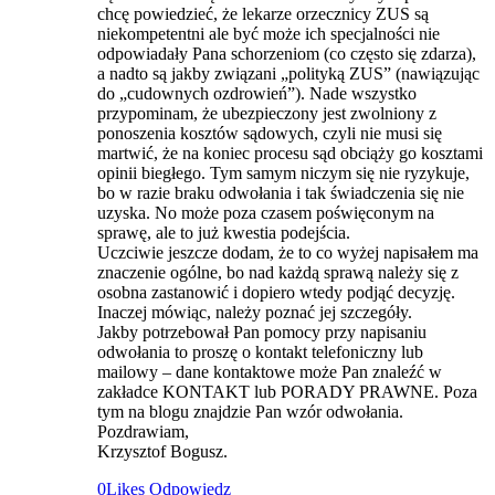
chcę powiedzieć, że lekarze orzecznicy ZUS są
niekompetentni ale być może ich specjalności nie
odpowiadały Pana schorzeniom (co często się zdarza),
a nadto są jakby związani „polityką ZUS” (nawiązując
do „cudownych ozdrowień”). Nade wszystko
przypominam, że ubezpieczony jest zwolniony z
ponoszenia kosztów sądowych, czyli nie musi się
martwić, że na koniec procesu sąd obciąży go kosztami
opinii biegłego. Tym samym niczym się nie ryzykuje,
bo w razie braku odwołania i tak świadczenia się nie
uzyska. No może poza czasem poświęconym na
sprawę, ale to już kwestia podejścia.
Uczciwie jeszcze dodam, że to co wyżej napisałem ma
znaczenie ogólne, bo nad każdą sprawą należy się z
osobna zastanowić i dopiero wtedy podjąć decyzję.
Inaczej mówiąc, należy poznać jej szczegóły.
Jakby potrzebował Pan pomocy przy napisaniu
odwołania to proszę o kontakt telefoniczny lub
mailowy – dane kontaktowe może Pan znaleźć w
zakładce KONTAKT lub PORADY PRAWNE. Poza
tym na blogu znajdzie Pan wzór odwołania.
Pozdrawiam,
Krzysztof Bogusz.
0
Likes
Odpowiedz