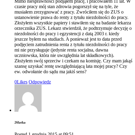
Mimo niesprawności podjąłem pracę, i pracowałem 11 lat. W
czasie pracy mój stan zdrowia pogorszył się na tyle, że
musiałem zrezygnować z pracy. Zwróciłem się do ZUS o
ustanowienie prawa do renty z tytułu niezdolności do pracy.
Złożyłem wszystkie papiery i stawiłem się na badanie lekarza
orzecznika ZUS. Lekarz stwierdził, że podtrzymuje decyzję o
niezdolności do pracy i egzystencji z datą 2003 r. kiedy
jeszcze byłem na studiach. A ponieważ jest to data przed
podjęciem zatrudnienia renta z tytułu niezdolności do pracy
mi nie przysługuje (jedynie renta socjalna, dawna
uczniowska, która nie uwzględnia lat składkowych).
Złożyłem swój sprzeciw i czekam na komisję. Czy mam jakąś
szansę uzyskać rentę uwzględniającą lata mojej pracy? Czy
ew. odwołanie do sądu ma jakiś sens?
0
Likes
Odpowiedz
26latka
Posted
1 grudnia 2015
at
09:51