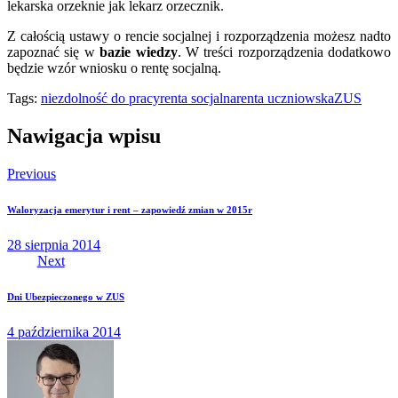
lekarska orzeknie jak lekarz orzecznik.
Z całością ustawy o rencie socjalnej i rozporządzenia możesz nadto
zapoznać się w
bazie wiedzy
. W treści rozporządzenia dodatkowo
będzie wzór wniosku o rentę socjalną.
Tags:
niezdolność do pracy
renta socjalna
renta uczniowska
ZUS
Nawigacja wpisu
Previous
Waloryzacja emerytur i rent – zapowiedź zmian w 2015r
28 sierpnia 2014
Next
Dni Ubezpieczonego w ZUS
4 października 2014