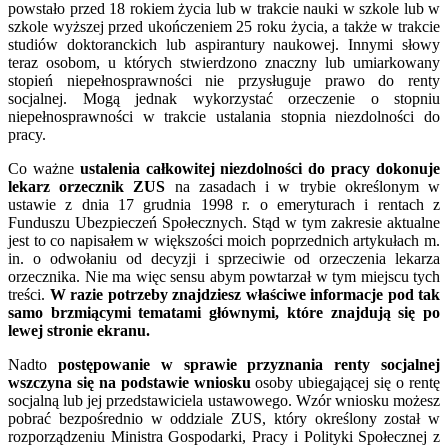
powstało przed 18 rokiem życia lub w trakcie nauki w szkole lub w
szkole wyższej przed ukończeniem 25 roku życia, a także w trakcie
studiów doktoranckich lub aspirantury naukowej. Innymi słowy
teraz osobom, u których stwierdzono znaczny lub umiarkowany
stopień niepełnosprawności nie przysługuje prawo do renty
socjalnej. Mogą jednak wykorzystać orzeczenie o stopniu
niepełnosprawności w trakcie ustalania stopnia niezdolności do
pracy.
Co ważne
ustalenia całkowitej niezdolności do pracy dokonuje
lekarz orzecznik ZUS
na zasadach i w trybie określonym w
ustawie z dnia 17 grudnia 1998 r. o emeryturach i rentach z
Funduszu Ubezpieczeń Społecznych. Stąd w tym zakresie aktualne
jest to co napisałem w większości moich poprzednich artykułach m.
in. o odwołaniu od decyzji i sprzeciwie od orzeczenia lekarza
orzecznika. Nie ma więc sensu abym powtarzał w tym miejscu tych
treści.
W razie potrzeby znajdziesz właściwe informacje pod tak
samo brzmiącymi tematami głównymi, które znajdują się po
lewej stronie ekranu.
Nadto
postępowanie w sprawie przyznania renty socjalnej
wszczyna się na podstawie wniosku
osoby ubiegającej się o rentę
socjalną lub jej przedstawiciela ustawowego. Wzór wniosku możesz
pobrać bezpośrednio w oddziale ZUS, który określony został w
rozporządzeniu Ministra Gospodarki, Pracy i Polityki Społecznej z