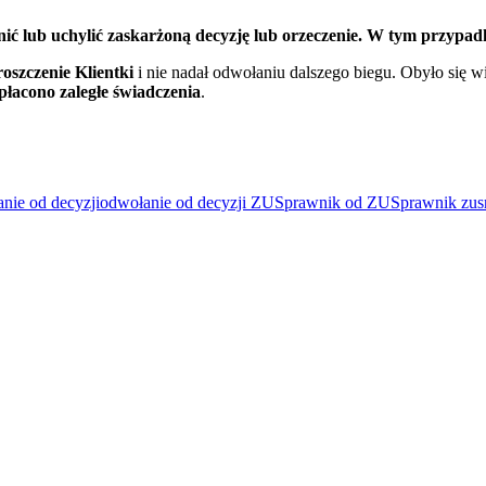
enić lub uchylić zaskarżoną decyzję lub orzeczenie. W tym przypad
oszczenie Klientki
i nie nadał odwołaniu dalszego biegu. Obyło się wi
płacono zaległe świadczenia
.
nie od decyzji
odwołanie od decyzji ZUS
prawnik od ZUS
prawnik zus