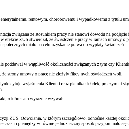
emerytalnemu, rentowym, chorobowemu i wypadkowemu z tytułu umowy 
ntacja związana ze stosunkiem pracy nie stanowi dowodu na podjęcie i
y; w efekcie ZUS stwierdził, że świadczenie pracy w ramach umowy o 
ń społecznych miało na celu uzyskanie prawa do wypłaty świadczeń – 
nie poddawał w wątpliwość okoliczności związanych z tym czy Klie
, że strony umowy o pracę nie złożyły fikcyjnych oświadczeń woli.
ynie cytuje wyjaśnienia Klientki oraz płatnika składek, po czym ni st
y.
kt, o które sam wyraźnie wzywał.
ecyzji ZUS. Odwołania, w którym szczegółowo, odnośnie każdej okolicz
zenie czasu i pieniędzy w równie jednoznaczny sposób przypomniało 