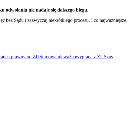
ku odwołaniu nie nadaje się dalszego biegu.
ęc bez Sądu i zazwyczaj niekrótkiego procesu. I co najważniejsze,
radca prawny od ZUS
umowa nieważna
wygrana z ZUS
zus