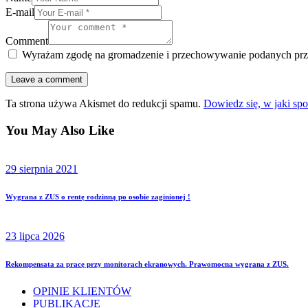
E-mail
Comment
Wyrażam zgodę na gromadzenie i przechowywanie podanych prz
Ta strona używa Akismet do redukcji spamu.
Dowiedz się, w jaki sp
You May Also Like
29 sierpnia 2021
Wygrana z ZUS o rentę rodzinną po osobie zaginionej !
23 lipca 2026
Rekompensata za pracę przy monitorach ekranowych. Prawomocna wygrana z ZUS.
OPINIE KLIENTÓW
PUBLIKACJE