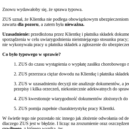
Znowu wydawałoby się, że sprawa typowa.
ZUS uznał, że Klientka nie podlega obowiązkowym ubezpieczeniom 
zawarta
dla pozoru
, a zatem była
nieważna.
Uzasadnienie:
przedłożona przez Klientkę i płatnika składek dokume
sporządzenia w celu uwiarygodnienia nieistniejącego stosunku prac
nie wykonywała pracy u płatnika składek a zgłoszenie do ubezpiecze
Co było typowego w sprawie?
1. ZUS do czasu wystąpienia o wypłatę zasiłku chorobowego 
2. ZUS przerzuca ciężar dowodu na Klientkę i płatnika składek
3. ZUS w uzasadnieniu decyzji nie analizuje dokumentów, a jed
przepisy i kilka orzeczeń, niekoniecznie adekwatnych do spraw
4. ZUS kwestionuje wiarygodność dokumentów złożonych do a
5. ZUS pomija zupełnie charakterystykę pracy Klientki.
W świetle tego nie pozostało nic innego jak złożenie odwołania od d
dlaczego ZUS jest w błędzie. I licząc na zrozumienie oraz oszczęd
cywilnego
, z którego wynika, że: