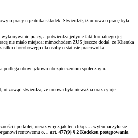
o pracy u płatnika składek. Stwierdził, iż umowa o pracę była
 wykonywanie pracy, a potwierdza jedynie fakt formalnego jej
pracę nie miało miejsca; mimochodem ZUS jeszcze dodał, że Klientka
zasiłku chorobowego dla osoby o statusie pracownika.
ntka podlega obowiązkowo ubezpieczeniom społecznym.
ąd, ni zowąd stwierdza, że umowa była nieważna oraz cytuje
ności i po kolei, nieraz wręcz jak ten chłop…. wytłumaczyło się
się organowi rentowemu o…
art. 477(9) § 2 Kodeksu postępowania