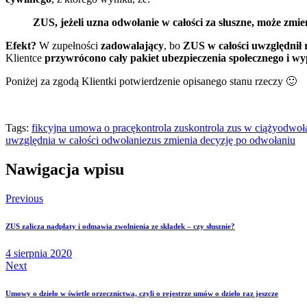
ZUS, jeżeli uzna odwołanie w całości za słuszne, może zmi
Efekt?
W zupełności
zadowalający
, bo
ZUS w całości uwzględnił r
Klientce
przywrócono cały pakiet ubezpieczenia społecznego i wy
Poniżej za zgodą Klientki potwierdzenie opisanego stanu rzeczy 🙂
Tags:
fikcyjna umowa o pracę
kontrola zus
kontrola zus w ciąży
odwoła
uwzględnia w całości odwołanie
zus zmienia decyzję po odwołaniu
Nawigacja wpisu
Previous
ZUS zalicza nadpłaty i odmawia zwolnienia ze składek – czy słusznie?
4 sierpnia 2020
Next
Umowy o dzieło w świetle orzecznictwa, czyli o rejestrze umów o dzieło raz jeszcze