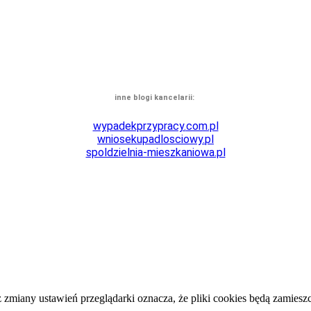
inne blogi kancelarii:
wypadekprzypracy.
com.pl
wniosekupadlosciowy.
pl
spoldzielnia-mieszkaniowa.pl
 bez zmiany ustawień przeglądarki oznacza, że pliki cookies będą zami