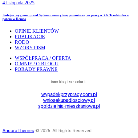
4 listopada 2025
Kolejna wygrana przed Sądem o emeryturę pomostową za pracę w ZG Trzebionka a
potem w Remco
OPINIE KLIENTÓW
PUBLIKACJE
RODO
WZORY PISM
WSPÓŁPRACA / OFERTA
O MNIE / O BLOGU
PORADY PRAWNE
inne blogi kancelarii:
wypadekprzypracy.
com.pl
wniosekupadlosciowy.
pl
spoldzielnia-mieszkaniowa.pl
AncoraThemes
© 2026. All Rights Reserved.