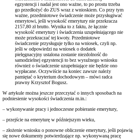
egzystencji i nadal jest ono ważne, to po prostu trzeba
go przedłożyć do ZUS wraz z wnioskiem. Co przy tym
ważne, przedmiotowe świadczenie może przysługiwać
emerytowi, jeśli wysokość emerytury nie przekracza
2157,80 zł brutto. Wynika to z faktu, że łącznie
wysokość emerytury i świadczenia uzupełniającego nie
może przekraczać tej kwoty. Przedmiotowe
świadczenie przysługuje tylko na wniosek, czyli np.
jeśli w odpowiedzi na wniosek o dodatek
pielęgnacyjny ustalona zostanie niezdolność do
samodzielnej egzystencji to bez wyraźnego wniosku
również o świadczenie uzupełniające nie będzie ono
wypłacane. Oczywiście na koniec zawsze należy
pamiętać o kryterium dochodowym – mówi radca
prawny Krzysztof Bogusz.
W artykule można jeszcze przeczytać o innych sposobach na
podniesienie wysokości świadczenia m.in.:
– wykonywanie pracy i jednoczesne pobieranie emerytury,
– przejście na emeryturę w późniejszym wieku,
– złożenie wniosku o ponowne obliczenie emerytury, jeśli pojawią
się nowe dokumenty potwierdzające np. wykonywaną pracę