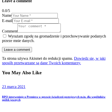
Leave a comment
0.0
/
5
Name
E-mail
Comment
Wyrażam zgodę na gromadzenie i przechowywanie podanych
przeze mnie danych.
Ta strona używa Akismet do redukcji spamu.
Dowiedz się, w jaki
sposób przetwarzane są dane Twoich komentarzy.
You May Also Like
23 marca 2021
RPO interweniuje u Premiera w sprawie świadczeń postojowych m.in. dla wspólników
spółek jawnych