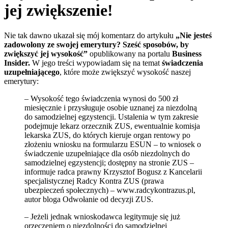
jej zwiększenie!
Nie tak dawno ukazał się mój komentarz do artykułu
„Nie jesteś
zadowolony ze swojej emerytury? Sześć sposobów, by
zwiększyć jej wysokość”
opublikowany na portalu
Business
Insider.
W jego treści wypowiadam się na temat
świadczenia
uzupełniającego
, które może zwiększyć wysokość naszej
emerytury:
– Wysokość tego świadczenia wynosi do 500 zł
miesięcznie i przysługuje osobie uznanej za niezdolną
do samodzielnej egzystencji. Ustalenia w tym zakresie
podejmuje lekarz orzecznik ZUS, ewentualnie komisja
lekarska ZUS, do których kieruje organ rentowy po
złożeniu wniosku na formularzu ESUN – to wniosek o
świadczenie uzupełniające dla osób niezdolnych do
samodzielnej egzystencji; dostępny na stronie ZUS –
informuje radca prawny Krzysztof Bogusz z Kancelarii
specjalistycznej Radcy Kontra ZUS (prawa
ubezpieczeń społecznych) – www.radcykontrazus.pl,
autor bloga Odwołanie od decyzji ZUS.
– Jeżeli jednak wnioskodawca legitymuje się już
orzeczeniem o niezdolności do samodzielnej