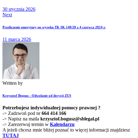
30 stycznia 2026
Next
Przeliczenie emerytury po wyroku TK SK 140/20 z 4 czerwca 2024 r.
11 marca 2026
Written by
Krzysztof Bogusz - Odwołanie od decyzji ZUS
Potrzebujesz indywidualnej pomocy prawnej ?
-> Zadzwoń pod nr
664 414 166
-> Napisz na maila
krzysztof.bogusz@sblegal.pl
-> Zarezerwuj termin w
Kalendarzu
A jeżeli chcesz mnie bliżej poznać to więcej informacji znajdziesz
TUTAJ