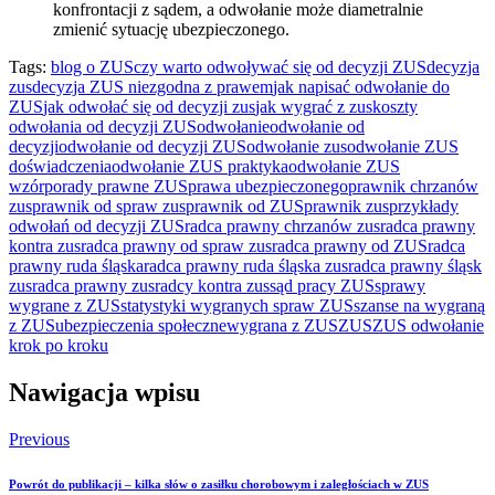
konfrontacji z sądem, a odwołanie może diametralnie
zmienić sytuację ubezpieczonego.
Tags:
blog o ZUS
czy warto odwoływać się od decyzji ZUS
decyzja
zus
decyzja ZUS niezgodna z prawem
jak napisać odwołanie do
ZUS
jak odwołać się od decyzji zus
jak wygrać z zus
koszty
odwołania od decyzji ZUS
odwołanie
odwołanie od
decyzji
odwołanie od decyzji ZUS
odwołanie zus
odwołanie ZUS
doświadczenia
odwołanie ZUS praktyka
odwołanie ZUS
wzór
porady prawne ZUS
prawa ubezpieczonego
prawnik chrzanów
zus
prawnik od spraw zus
prawnik od ZUS
prawnik zus
przykłady
odwołań od decyzji ZUS
radca prawny chrzanów zus
radca prawny
kontra zus
radca prawny od spraw zus
radca prawny od ZUS
radca
prawny ruda śląska
radca prawny ruda śląska zus
radca prawny śląsk
zus
radca prawny zus
radcy kontra zus
sąd pracy ZUS
sprawy
wygrane z ZUS
statystyki wygranych spraw ZUS
szanse na wygraną
z ZUS
ubezpieczenia społeczne
wygrana z ZUS
ZUS
ZUS odwołanie
krok po kroku
Nawigacja wpisu
Previous
Powrót do publikacji – kilka słów o zasiłku chorobowym i zaległościach w ZUS