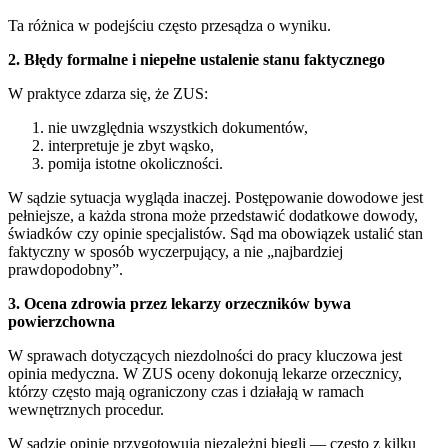
Ta różnica w podejściu często przesądza o wyniku.
2. Błędy formalne i niepełne ustalenie stanu faktycznego
W praktyce zdarza się, że ZUS:
nie uwzględnia wszystkich dokumentów,
interpretuje je zbyt wąsko,
pomija istotne okoliczności.
W sądzie sytuacja wygląda inaczej. Postępowanie dowodowe jest
pełniejsze, a każda strona może przedstawić dodatkowe dowody,
świadków czy opinie specjalistów. Sąd ma obowiązek ustalić stan
faktyczny w sposób wyczerpujący, a nie „najbardziej
prawdopodobny”.
3. Ocena zdrowia przez lekarzy orzeczników bywa
powierzchowna
W sprawach dotyczących niezdolności do pracy kluczowa jest
opinia medyczna. W ZUS oceny dokonują lekarze orzecznicy,
którzy często mają ograniczony czas i działają w ramach
wewnętrznych procedur.
W sądzie opinie przygotowują niezależni biegli — często z kilku