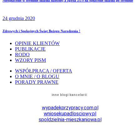
Nieopłacenie w terminie składki należnej a zgoda ZUS na opłacenie składki po terminie
24 grudnia 2020
Zdrowych i Spokojnych Świąt Bożego Narodzenia !
OPINIE KLIENTÓW
PUBLIKACJE
RODO
WZORY PISM
WSPÓŁPRACA / OFERTA
O MNIE / O BLOGU
PORADY PRAWNE
inne blogi kancelarii:
wypadekprzypracy.
com.pl
wniosekupadlosciowy.
pl
spoldzielnia-mieszkaniowa.pl