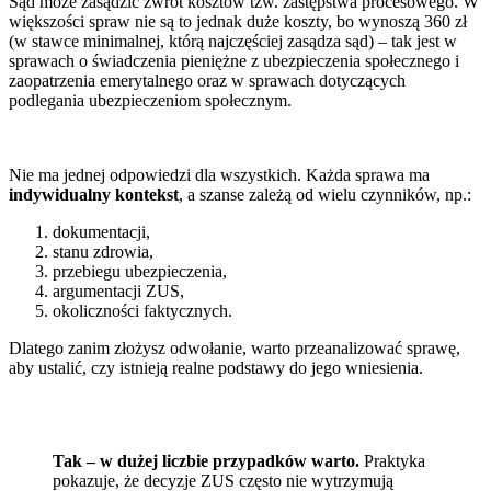
Sąd może zasądzić zwrot kosztów tzw. zastępstwa procesowego. W
większości spraw nie są to jednak duże koszty, bo wynoszą 360 zł
(w stawce minimalnej, którą najczęściej zasądza sąd) – tak jest w
sprawach o świadczenia pieniężne z ubezpieczenia społecznego i
zaopatrzenia emerytalnego oraz w sprawach dotyczących
podlegania ubezpieczeniom społecznym.
Nie ma jednej odpowiedzi dla wszystkich. Każda sprawa ma
indywidualny kontekst
, a szanse zależą od wielu czynników, np.:
dokumentacji,
stanu zdrowia,
przebiegu ubezpieczenia,
argumentacji ZUS,
okoliczności faktycznych.
Dlatego zanim złożysz odwołanie, warto przeanalizować sprawę,
aby ustalić, czy istnieją realne podstawy do jego wniesienia.
Tak – w dużej liczbie przypadków warto.
Praktyka
pokazuje, że decyzje ZUS często nie wytrzymują