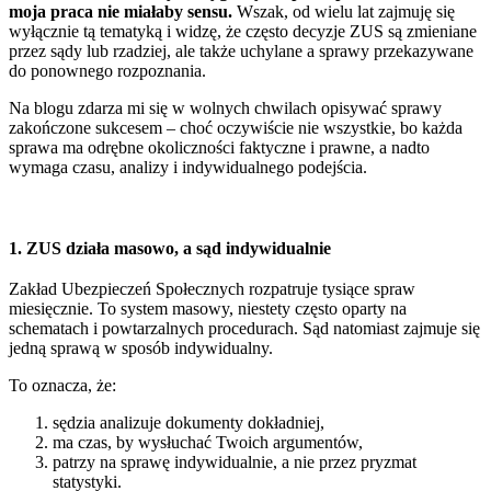
moja praca nie miałaby sensu.
Wszak, o
d wielu lat zajmuję się
wyłącznie tą tematyką i widzę, że często decyzje ZUS są zmieniane
przez sądy lub rzadziej, ale także uchylane a sprawy przekazywane
do ponownego rozpoznania.
Na blogu zdarza mi się w wolnych chwilach opisywać sprawy
zakończone sukcesem – choć oczywiście nie wszystkie, bo każda
sprawa ma odrębne okoliczności faktyczne i prawne, a nadto
wymaga czasu, analizy i indywidualnego podejścia.
1. ZUS działa masowo, a sąd indywidualnie
Zakład Ubezpieczeń Społecznych rozpatruje tysiące spraw
miesięcznie. To system masowy, niestety często oparty na
schematach i powtarzalnych procedurach. Sąd natomiast zajmuje się
jedną sprawą w sposób indywidualny.
To oznacza, że:
sędzia analizuje dokumenty dokładniej,
ma czas, by wysłuchać Twoich argumentów,
patrzy na sprawę indywidualnie, a nie przez pryzmat
statystyki.